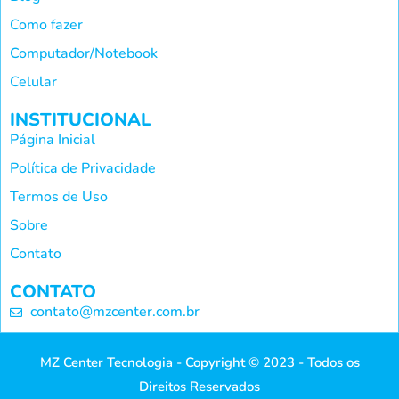
Como fazer
Computador/Notebook
Celular
INSTITUCIONAL
Página Inicial
Política de Privacidade
Termos de Uso
Sobre
Contato
CONTATO
contato@mzcenter.com.br
MZ Center Tecnologia - Copyright © 2023 - Todos os
Direitos Reservados