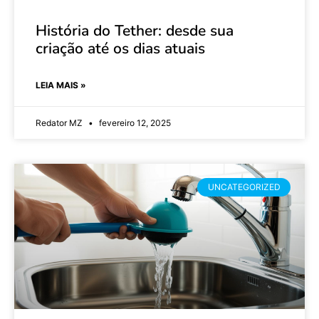
História do Tether: desde sua
criação até os dias atuais
LEIA MAIS »
Redator MZ
fevereiro 12, 2025
UNCATEGORIZED