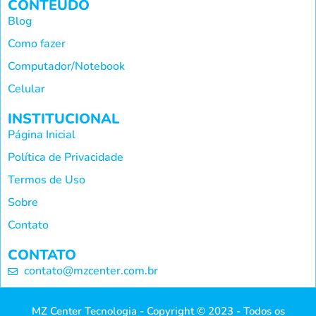
CONTEÚDO
Blog
Como fazer
Computador/Notebook
Celular
INSTITUCIONAL
Página Inicial
Política de Privacidade
Termos de Uso
Sobre
Contato
CONTATO
contato@mzcenter.com.br
MZ Center Tecnologia - Copyright © 2023 - Todos os