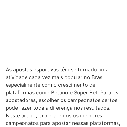
As apostas esportivas têm se tornado uma
atividade cada vez mais popular no Brasil,
especialmente com o crescimento de
plataformas como Betano e Super Bet. Para os
apostadores, escolher os campeonatos certos
pode fazer toda a diferença nos resultados.
Neste artigo, exploraremos os melhores
campeonatos para apostar nessas plataformas,