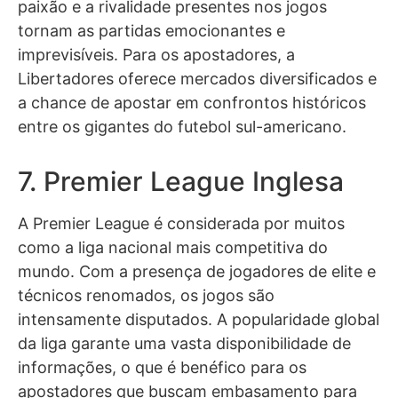
paixão e a rivalidade presentes nos jogos
tornam as partidas emocionantes e
imprevisíveis. Para os apostadores, a
Libertadores oferece mercados diversificados e
a chance de apostar em confrontos históricos
entre os gigantes do futebol sul-americano.
7. Premier League Inglesa
A Premier League é considerada por muitos
como a liga nacional mais competitiva do
mundo. Com a presença de jogadores de elite e
técnicos renomados, os jogos são
intensamente disputados. A popularidade global
da liga garante uma vasta disponibilidade de
informações, o que é benéfico para os
apostadores que buscam embasamento para