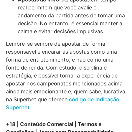
real permitem que você avalie o
andamento da partida antes de tomar uma
decisão. No entanto, é essencial manter a
calma e evitar decisões impulsivas.
Lembre-se sempre de apostar de forma
responsável e encarar as apostas como uma
forma de entretenimento, e não como uma
fonte de renda. Com estudo, disciplina e
estratégia, é possível tornar a experiência de
apostar nos campeonatos mencionados acima
ainda mais emocionante e, quem sabe, lucrativa
na Superbet que oferece
código de indicação
Superbet
.
+18 | Conteúdo Comercial | Termos e