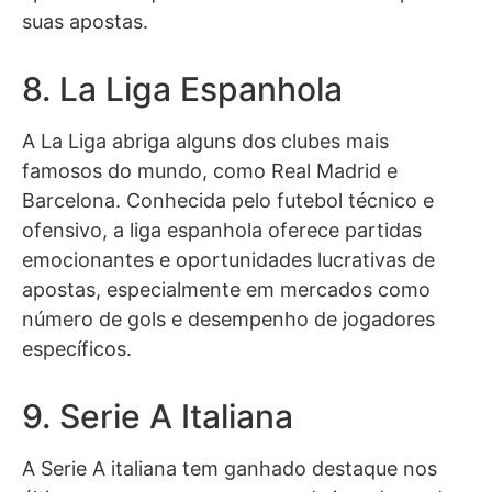
suas apostas.
8. La Liga Espanhola
A La Liga abriga alguns dos clubes mais
famosos do mundo, como Real Madrid e
Barcelona. Conhecida pelo futebol técnico e
ofensivo, a liga espanhola oferece partidas
emocionantes e oportunidades lucrativas de
apostas, especialmente em mercados como
número de gols e desempenho de jogadores
específicos.
9. Serie A Italiana
A Serie A italiana tem ganhado destaque nos