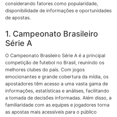
considerando fatores como popularidade,
disponibilidade de informações e oportunidades
de apostas.
1. Campeonato Brasileiro
Série A
O Campeonato Brasileiro Série A é a principal
competição de futebol no Brasil, reunindo os
melhores clubes do país. Com jogos
emocionantes e grande cobertura da mídia, os
apostadores têm acesso a uma vasta gama de
informações, estatísticas e análises, facilitando
a tomada de decisões informadas. Além disso, a
familiaridade com as equipes e jogadores torna
as apostas mais acessíveis para o público