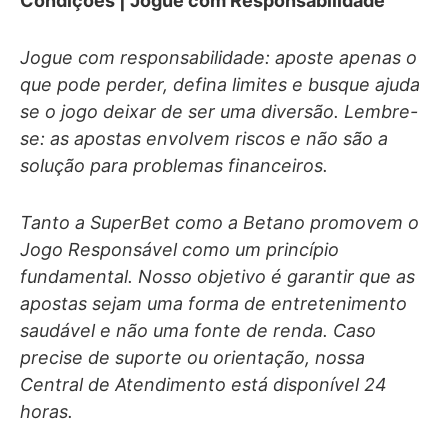
Condições | Jogue com Responsabilidade
Jogue com responsabilidade: aposte apenas o
que pode perder, defina limites e busque ajuda
se o jogo deixar de ser uma diversão. Lembre-
se: as apostas envolvem riscos e não são a
solução para problemas financeiros.
Tanto a SuperBet como a Betano promovem o
Jogo Responsável como um princípio
fundamental. Nosso objetivo é garantir que as
apostas sejam uma forma de entretenimento
saudável e não uma fonte de renda. Caso
precise de suporte ou orientação, nossa
Central de Atendimento está disponível 24
horas.