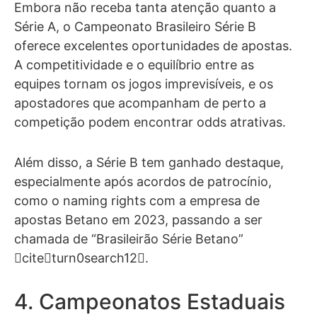
Embora não receba tanta atenção quanto a
Série A, o Campeonato Brasileiro Série B
oferece excelentes oportunidades de apostas.
A competitividade e o equilíbrio entre as
equipes tornam os jogos imprevisíveis, e os
apostadores que acompanham de perto a
competição podem encontrar odds atrativas.
Além disso, a Série B tem ganhado destaque,
especialmente após acordos de patrocínio,
como o naming rights com a empresa de
apostas Betano em 2023, passando a ser
chamada de “Brasileirão Série Betano”
citeturn0search12.
4. Campeonatos Estaduais