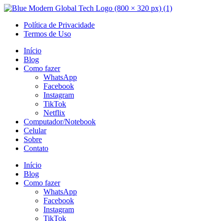
Ir
para
Política de Privacidade
o
Termos de Uso
conteúdo
Início
Blog
Como fazer
WhatsApp
Facebook
Instagram
TikTok
Netflix
Computador/Notebook
Celular
Sobre
Contato
Início
Blog
Como fazer
WhatsApp
Facebook
Instagram
TikTok